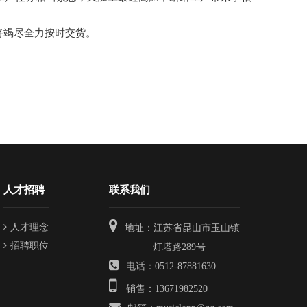
将竭尽全力按时交货。
人才招聘
联系我们
人才理念
地址：江苏省昆山市玉山镇
招聘职位
灯塔路289号
电话：0512-87881630
销售：13671982520