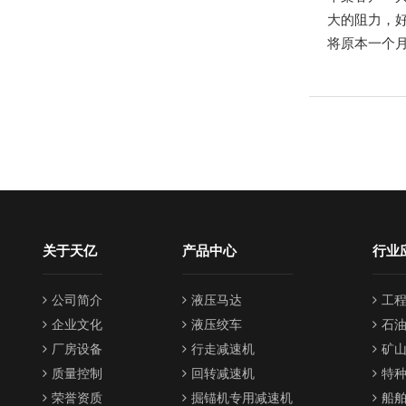
大的阻力，
将原本一个
关于天亿
产品中心
行业
公司简介
液压马达
工
企业文化
液压绞车
石
厂房设备
行走减速机
矿
质量控制
回转减速机
特
荣誉资质
掘锚机专用减速机
船