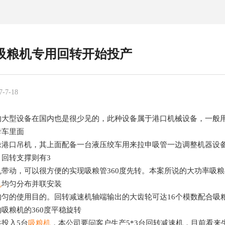
吸粮机专用回转开始投产
-7-18
的大型设备在国内也是很少见的，此种设备属于港口机械设备，一般
卡车里面
像港口吊机，其上面配备一台液压绞车用来拉申吸管一边调整机器设
回转支撑则有3
机带动，可以很方便的实现吸粮管360度先转。本案所说的大功率吸
机
均匀分布并联安装
均匀的使用目的。回转减速机轴端输出的大齿轮可达16个模数配合吸
吸粮机的360度平稳旋转
投入5台
吸粮机
，本公司要问客户生产5*3台回转减速机，目前看