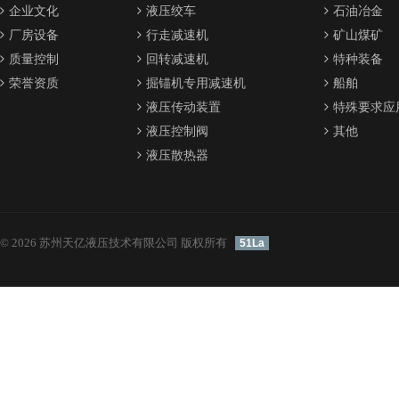
企业文化
液压绞车
石油冶金
厂房设备
行走减速机
矿山煤矿
质量控制
回转减速机
特种装备
荣誉资质
掘锚机专用减速机
船舶
液压传动装置
特殊要求应
液压控制阀
其他
液压散热器
© 2026 苏州天亿液压技术有限公司 版权所有
51La