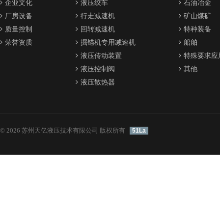
企业文化
液压绞车
石油冶金
厂房设备
行走减速机
矿山煤矿
质量控制
回转减速机
特种装备
荣誉资质
掘锚机专用减速机
船舶
液压传动装置
特殊要求应
液压控制阀
其他
液压散热器
© 2026 苏州天亿液压技术有限公司 版权所有
51La