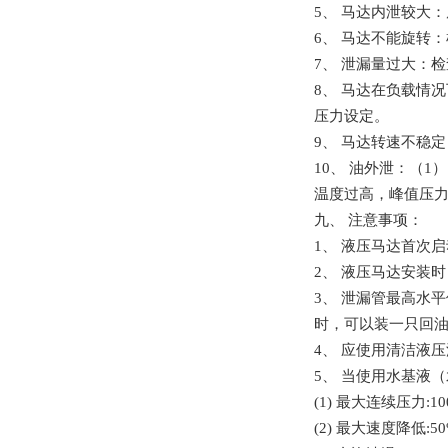
5、
马达内泄较大：
6、
马达不能旋转：
7、
泄漏量过大：检
8、
马达在负载情况
压力设定。
9、
马达转速不稳定
10、
油外泄：（
1
）
温度过高，峰值压
九、
注意事项：
1、
液压马达首次启
2、
液压马达安装时
3、
泄漏管最高水平
时，可以装一只回
4、
应使用清洁液压
5、
当使用水基液（
(1)
最大连续压力
:10
(2)
最大速度降低
:5