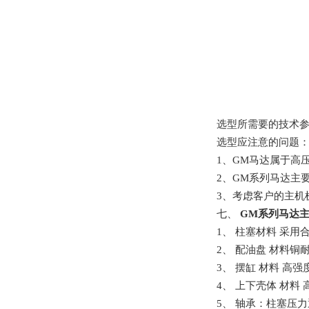
选型所需要的技术
选型应注意的问题
1
、
GM
马达属于高
2
、
GM
系列马达主
3
、考虑客户的主机
七、
GM
系列马达
1、
柱塞材料
采用
2、
配油盘
材料
铜
3、
摆缸
材料
高强
4、
上下壳体
材料
5、
轴承：柱塞压力