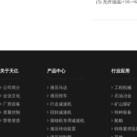
(3)
允许油温
:+10~+
关于天亿
产品中心
行业应用
公司简介
液压马达
工程机械
企业文化
液压绞车
石油冶金
厂房设备
行走减速机
矿山煤矿
质量控制
回转减速机
特种装备
荣誉资质
掘锚机专用减速机
船舶
液压传动装置
特殊要求应