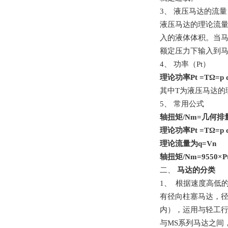
3、
液压马达的流量
液压马达的理论流
入的液体体积。当
额定压力下输入到
4、
功率（
Pt
）
理论功率
P
t
=T
Ω
=p 
其中
T
为液压马达的
5、
常用公式
轴扭矩
/Nm=
几何排
理论功率
Pt =T
Ω
=p 
理论流量为
q
=V
n
轴扭矩
/Nm=9550
×
P
二、
马达的分类
1
、 根据速度高低
有径向柱塞马达，
内），运用与轻工
与
MS
系列马达之间