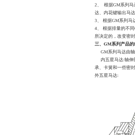
2
、 根据
GM
系列马
达、内花键输出马
3、
根据
GM
系列马
4、
根据排量的不同
所决定的，改变密
三、
GM
系列产品的
GM
系列马达由轴
内五星马达
:
轴伸
承、卡簧和一些密
外五星马达
: