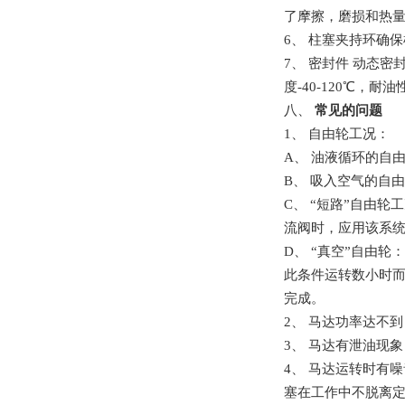
了摩擦，磨损和热
6、
柱塞夹持环确保
7、
密封件
动态密
度-40-120℃，
八、
常见的问题
1、
自由轮工况：
A、
油液循环的自
B、
吸入空气的自
C、 “短路”
自由轮工
流阀时，应用该系
D、 “真空”自由
此条件运转数小时而
完成。
2、
马达功率达不到
3、
马达有泄油现象
4、
马达运转时有噪
塞在工作中不脱离