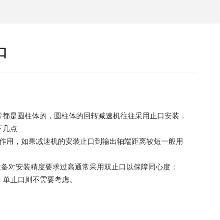
口
常都是圆柱体的，圆柱体的回转减速机往往采用止口安装，
下几点
的作用，如果减速机的安装止口到输出轴端距离较短一般用
设备对安装精度要求过高通常采用双止口以保障同心度；
，单止口则不需要考虑。