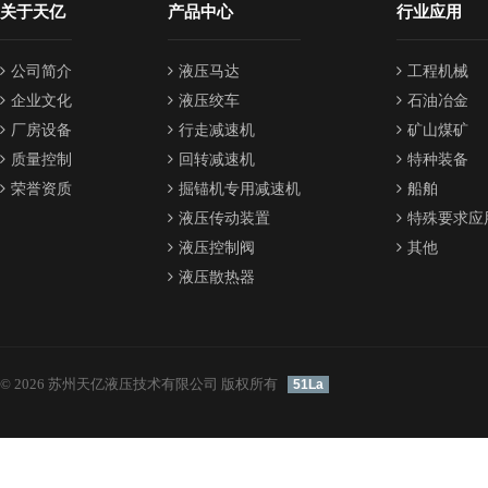
关于天亿
产品中心
行业应用
公司简介
液压马达
工程机械
企业文化
液压绞车
石油冶金
厂房设备
行走减速机
矿山煤矿
质量控制
回转减速机
特种装备
荣誉资质
掘锚机专用减速机
船舶
液压传动装置
特殊要求应
液压控制阀
其他
液压散热器
© 2026 苏州天亿液压技术有限公司 版权所有
51La