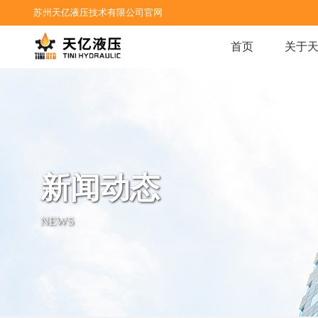
苏州天亿液压技术有限公司官网
首页
关于
新闻动态
NEWS