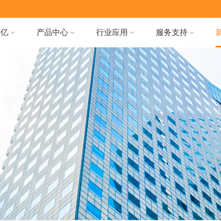
天亿
产品中心
行业应用
服务支持