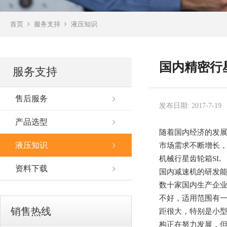
首页
服务支持
液压知识
国内精密行
服务支持
售后服务
发布日期: 2017-7-19
产品选型
随着国内经济的发
液压知识
市场需求不断增长
机械行星齿轮箱SL
资料下载
国内减速机的研发
数十家国内生产企
不好，适用范围有
销售热线
距很大，特别是小
构正在努力发展，