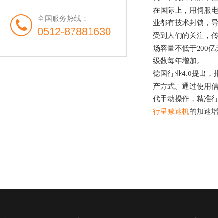
在国际上，用伺服
全国服务热线：
业都有技术封锁，
0512-87881630
受到人们的关注，
场容量不低于200亿
级数每年增加。
德国行业4.0提出
产方式。通过使用信
代手动操作，精准
行星减速机
的加速