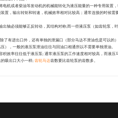
是将电机或者柴油等发动机的机械能转化为液压能量的一种专用装置，
能装置，输出转矩和转速，机械效率相对比较高；通常连接的时候需
达输出轴必须能够正反转动，其结构对称;而一些液压泵（如齿轮泵，
达除了有进出口外，还有单独的泄漏口（部分马达不泄油也是可以的）
高压），一般的液压泵泄油往往与回油口相通所以不需要单独泄油。
容积效率往往低于液压泵; 通常液压泵的工作速度相对较高，而液压
达的吸出口大小一样;
齿轮马达
齿数要比齿轮泵的齿数多。