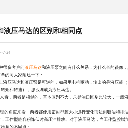
和液压马达的区别和相同点
-7-24
中很多客户问
液压马达
和液压泵之间有什么关系，为什么长的很像，
简单的向大家阐述一下：
说上液压马达和液压泵是可逆的，如果用电机驱动，输出的是液压能（
即转矩和转速），那么则成为液压马达。
上来看，两者是相似的，基本区别不大，只是油口区别比较大，一般
原理的角度来看，两者都使用密封型腔大小进行变化而达到吸油和排
量，工作型腔容积降低时高压油排放。对于液压马达，当工作型腔增
液压泵的不同点：