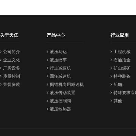
关于天亿
产品中心
行业应用
公司简介
液压马达
工程机械
企业文化
液压绞车
石油冶金
厂房设备
行走减速机
矿山煤矿
质量控制
回转减速机
特种装备
荣誉资质
掘锚机专用减速机
船舶
液压传动装置
特殊要求应
液压控制阀
其他
液压散热器