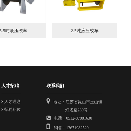
5.5吨液压绞车
2.5吨液压绞车
人才招聘
联系我们
人才理念
地址：江苏省昆山市玉山镇
招聘职位
灯塔路289号
电话：0512-87881630
销售：13671982520