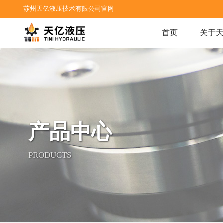
苏州天亿液压技术有限公司官网
首页
关于
产品中心
PRODUCTS