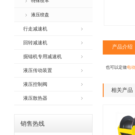
特殊绞车
液压绞盘
行走减速机
回转减速机
产品介绍
掘锚机专用减速机
也可以定做
电
液压传动装置
液压控制阀
相关产品
液压散热器
销售热线