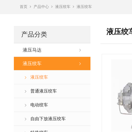
首页
产品中心
液压绞车
液压绞车
液压绞
产品分类
液压马达
液压绞车
液压绞车
普通液压绞车
电动绞车
自由下放液压绞车