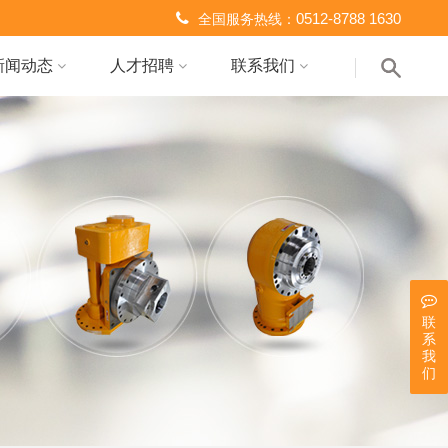
0512-8788 1630
全国服务热线：
新闻动态
人才招聘
联系我们
联
系
我
们