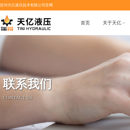
苏州天亿液压技术有限公司官网
首页
关于天亿
联系我们
CONTACT US