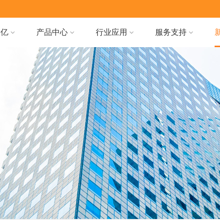
天亿
产品中心
行业应用
服务支持