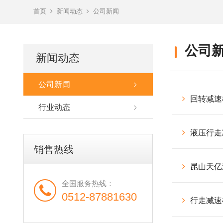
首页
新闻动态
公司新闻
公司
新闻动态
公司新闻
回转减速
行业动态
液压行走
销售热线
昆山天亿
全国服务热线：
0512-87881630
行走减速