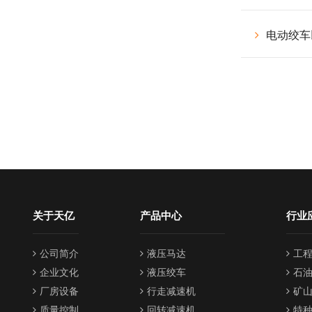
电动绞车
关于天亿
产品中心
行业
公司简介
液压马达
工
企业文化
液压绞车
石
厂房设备
行走减速机
矿
质量控制
回转减速机
特