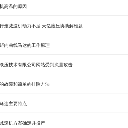
机高温的原因
行走减速机动力不足 天亿液压协助解难题
矩内曲线马达的工作原理
液压技术有限公司网站受到流量攻击
的故障和简单的排除方法
马达主要特点
减速机方案确定并投产