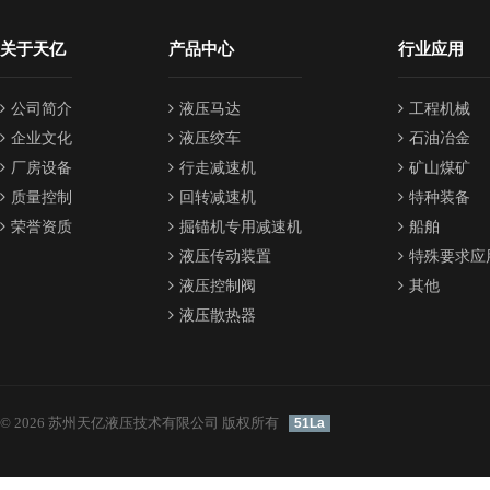
关于天亿
产品中心
行业应用
公司简介
液压马达
工程机械
企业文化
液压绞车
石油冶金
厂房设备
行走减速机
矿山煤矿
质量控制
回转减速机
特种装备
荣誉资质
掘锚机专用减速机
船舶
液压传动装置
特殊要求应
液压控制阀
其他
液压散热器
© 2026 苏州天亿液压技术有限公司 版权所有
51La